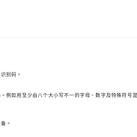
毒识别码。
。
码。例如用至少由八个大小写不一的字母、数字及特殊符号
设备。