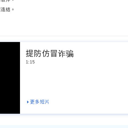
超连结。
提防仿冒诈骗
1:15
更多短片