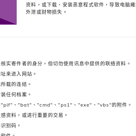
资料，或下载、安装恶意程式软件，导致电脑瘫
外泄或财物损失。
径核实寄件者的身分，但切勿使用讯息中提供的联络资料。
网址来进入网站。
站所载的连结。
安装任何档案。
、"bat"、"cmd"、"ps1"、"exe"、"vbs"的附件。
敏感资料，或进行重要的交易。
毒识别码。
和软件。