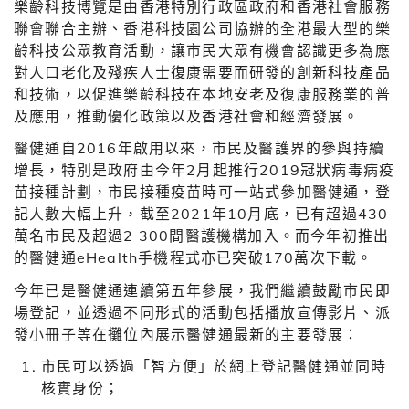
樂齡科技博覽是由香港特別行政區政府和香港社會服務
聯會聯合主辦、香港科技園公司協辦的全港最大型的樂
齡科技公眾教育活動，讓市民大眾有機會認識更多為應
對人口老化及殘疾人士復康需要而研發的創新科技產品
和技術，以促進樂齡科技在本地安老及復康服務業的普
及應用，推動優化政策以及香港社會和經濟發展。
醫健通自2016年啟用以來，市民及醫護界的參與持續
增長，特別是政府由今年2月起推行2019冠狀病毒病疫
苗接種計劃，市民接種疫苗時可一站式參加醫健通，登
記人數大幅上升，截至2021年10月底，已有超過430
萬名市民及超過2 300間醫護機構加入。而今年初推出
的醫健通eHealth手機程式亦已突破170萬次下載。
今年已是醫健通連續第五年參展，我們繼續鼓勵市民即
場登記，並透過不同形式的活動包括播放宣傳影片、派
發小冊子等在攤位內展示醫健通最新的主要發展：
市民可以透過「智方便」於網上登記醫健通並同時
核實身份；