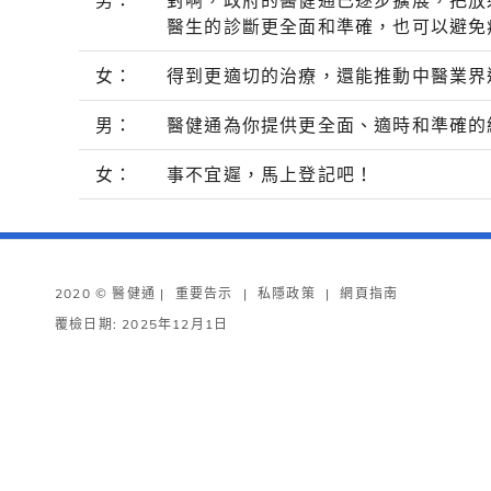
男：
對啊，政府的醫健通已逐步擴展，把放
醫生的診斷更全面和準確，也可以避免
女：
得到更適切的治療，還能推動中醫業界
男：
醫健通為你提供更全面、適時和準確的
女：
事不宜遲，馬上登記吧！
2020 © 醫健通 |
重要告示
|
私隱政策
|
網頁指南
覆檢日期: 2025年12月1日