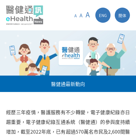
A
A
ENG
簡体
A
醫健通最新動向
經歷三年疫情，醫護服務有不少轉變，電子健康紀錄亦日
趨重要，電子健康紀錄互通系統（醫健通）的參與度持續
增加，截至2022年底，已有超過570萬名市民及2,600間醫