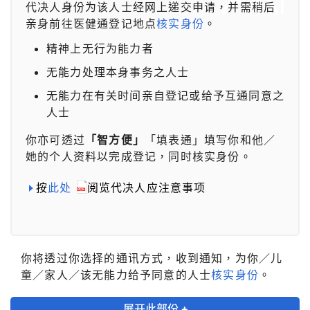
代决人身份为该人士经网上递交申请，并需稍后
亲身前往医健通登记地点
核实身份
。
精神上无行为能力者
无能力处理本身事务之人士
无能力在有关时间亲自登记或给予互通同意之
人士
你亦可透过
「智方便」
「填表通」填写你和他／
她的个人资料以完成登记，同时核实身份。
按
此处
阅览代决人应注意事项
你将透过你选择的通讯方式，收到通知，为你／儿
童／家人／该无能力给予同意的人士
核实身份
。
展开此部份 +