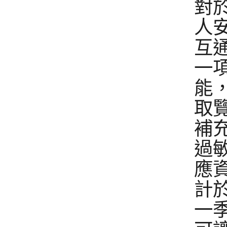
對
人
互
一
能
取
補
過
應
計於
一