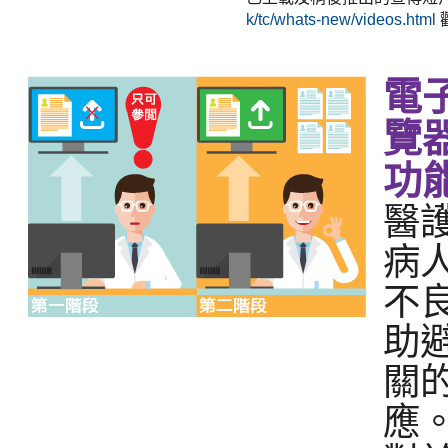
k/tc/whats-new/videos.html
電
覽
功
醫
病
不
助
關
應